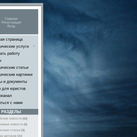
Главная
Регистрация
Вход
ая страница
ические услуги
ать работу
ы
ические статьи
ические картинки
ы и документы
ы для юристов
оканал
ться с нами
РАЗДЕЛЫ
йские новости
[64]
ежные новости
[9]
есные статьи
[9]
ки авторов
[21]