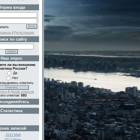
Форма входа
мнить
пароль
|
Регистрация
оиск по сайту
Наш опрос
ете ли вы внешнюю
литику России?
Да
Нет
атрудняюсь ответить
таты
|
Архив опросов
его ответов:
593
исоединяйтесь
Статистика
рхив записей
2013 Май
2013 Июнь