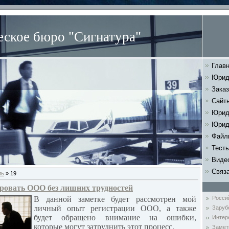
ское бюро "Сигнатура"
Главн
Юрид
Заказ
Сайт
Юрид
Юрид
Файл
Тест
Виде
Связа
ль
»
19
ировать ООО без лишних трудностей
В данной заметке будет рассмотрен мой
Росси
личный опыт регистрации ООО, а также
Заруб
будет обращено внимание на ошибки,
Интер
которые могут затруднить этот процесс.
Замет