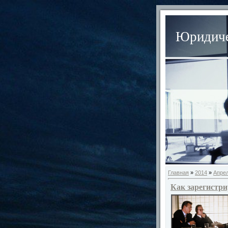
Юридиче
Главная
»
2014
»
Апре
Как зарегистр