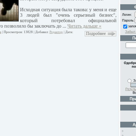
Исходная ситуация была такова: у меня и еще
3 людей был "очень серьезный бизнес",
Логин:
который потребовал официальной
Пароль:
то позволило бы заключать до
...
Читать дальше »
запо
Забыл 
в
| Просмотров: 13828 | Добавил:
Редактор
| Дата:
П
Одобря
по
З
Резуль
Вс
Пр
А