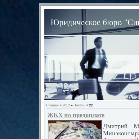
Юридическое бюро "Сиг
Главная
»
2013
»
Ноябрь
»
22
ЖКХ по предоплате
Дмитрий Ме
Минэкономра