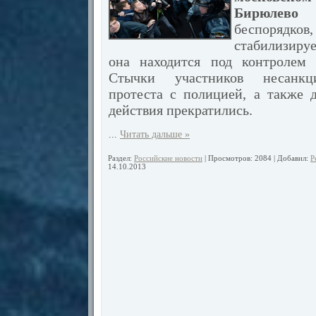
Бирюлево
п
беспоряд
стабилизируе
она находится под контролем 
Стычки участников несанкц
протеста с полицией, а также 
действия прекратились.
...
Читать дальше »
Раздел:
Российские новости
| Просмотров: 2084 | Добавил:
Р
14.10.2013