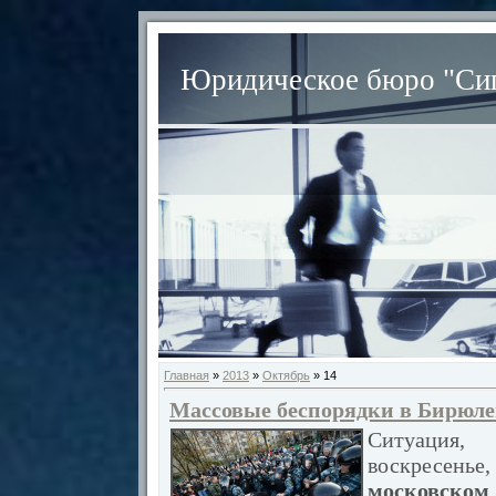
Юридическое бюро "Сиг
Главная
»
2013
»
Октябрь
»
14
Массовые беспорядки в Бирюле
Ситуация
воскресен
московско