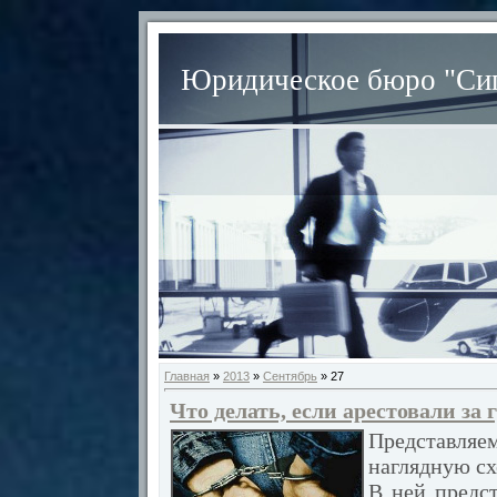
Юридическое бюро "Сиг
Главная
»
2013
»
Сентябрь
»
27
Что делать, если арестовали за
Представля
наглядную сх
В ней предст