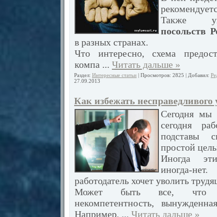
рекомендуется
Также 
посольств 
в разных странах.
Что интересно, схема предост
компа
...
Читать дальше »
Раздел:
Интересные статьи
| Просмотров: 2825 | Добавил:
Ре
27.09.2013
Как избежать несправедливого
Сегодня мы 
сегодня раб
подставы 
простой цель
Иногда эт
иногда-не
работодатель хочет уволить трудя
Может быть все, что у
некомпетентность, вынужденная
Например,
...
Читать дальше »